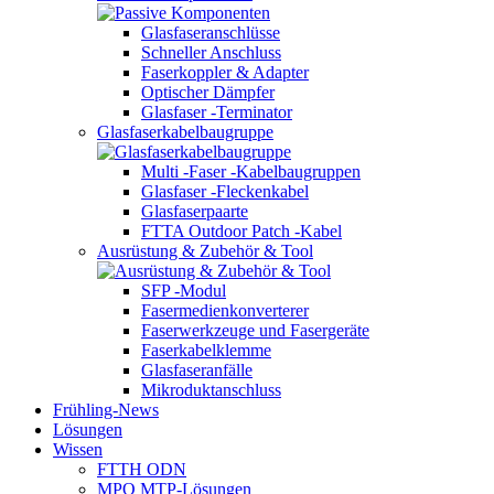
Glasfaseranschlüsse
Schneller Anschluss
Faserkoppler & Adapter
Optischer Dämpfer
Glasfaser -Terminator
Glasfaserkabelbaugruppe
Multi -Faser -Kabelbaugruppen
Glasfaser -Fleckenkabel
Glasfaserpaarte
FTTA Outdoor Patch -Kabel
Ausrüstung & Zubehör & Tool
SFP -Modul
Fasermedienkonverterer
Faserwerkzeuge und Fasergeräte
Faserkabelklemme
Glasfaseranfälle
Mikroduktanschluss
Frühling-News
Lösungen
Wissen
FTTH ODN
MPO MTP-Lösungen