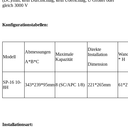
(DC)/min, kein Durchschlag, kein Überschlag; U Größer oder
gleich 3000 V
Konfigurationstabellen:
Direkte
Abmessungen
Maximale
Wand
Installation
Modell
Kapazität
* H
A*B*C
Dimension
SP-16 10-
343*239*95mm
8 (SC/APC 1/8)
221*265mm
61*
8H
Installationsart: