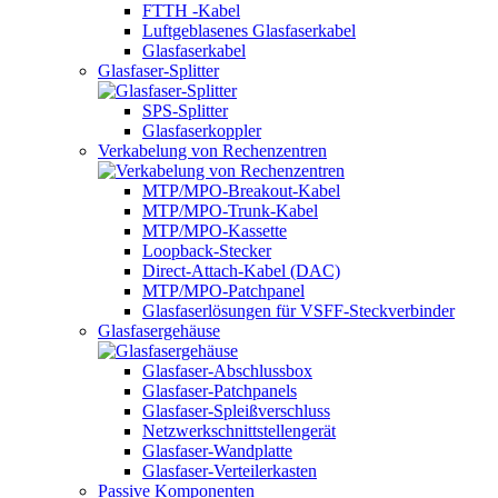
FTTH -Kabel
Luftgeblasenes Glasfaserkabel
Glasfaserkabel
Glasfaser-Splitter
SPS-Splitter
Glasfaserkoppler
Verkabelung von Rechenzentren
MTP/MPO-Breakout-Kabel
MTP/MPO-Trunk-Kabel
MTP/MPO-Kassette
Loopback-Stecker
Direct-Attach-Kabel (DAC)
MTP/MPO-Patchpanel
Glasfaserlösungen für VSFF-Steckverbinder
Glasfasergehäuse
Glasfaser-Abschlussbox
Glasfaser-Patchpanels
Glasfaser-Spleißverschluss
Netzwerkschnittstellengerät
Glasfaser-Wandplatte
Glasfaser-Verteilerkasten
Passive Komponenten